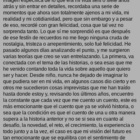
imagen específica de lo que era mi vida seis o siete años
atrás y sin entrar en detalles, recordaba una serie de
momentos que ahora son totalmente ajenos a mi vida, mi
realidad y mi cotidianidad, pero que sin embargo y a pesar
de eso, recordé con gran felicidad, cosa que tal vez no
sorprenda tanto. Lo que sí me sorprendió es que después
de ese festín de recuerdos no me llego ninguna cruda de
nostalgia, tristeza o arrepentimiento, solo fué felicidad. He
pasado algunos días analizando el punto, y me surgieron
varias teorías que creo se van entrelazando. La primera, va
conectada con el tema de las historias, o sea esas que me
he venido contando toda la vida sobre aquello que quiero
ser y hacer. Desde niño, nunca he dejado de imaginar lo
que pudiera ser en mi vida, en algunos casos dio cierto y en
otros me sucedieron cosas imprevistas que me han traído
hasta donde estoy y, revisando los últimos años, encuentro
la constante que cada vez que me cuento un cuento, este es
más emocionante que el cuento que ya se volvió historia, o
sea que la condición es que el cuento de una u otra manera
supera a la historia anterior y no se si sea en cuanto al
desafío, la novedad, el reto, el crecimiento, la experiencia o
todo junto y a la vez, el caso es que mi visión del futuro es
tan emocionante que se equilibra con el sentimiento de