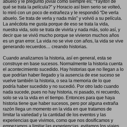
abuelo y le preguntó jovial como siempre es; “Yayito!! de
qué se trata la película?” y Horacio así bien serio se volteó,
lo miró con un poco de extrañeza y le respondió “De verla
abuelo. Se trata de verla y nada más” y volvió a su película.
La anécdota me gusta porque de eso se trata la vida,
nuestra vida, solo se trata de vivirla y nada más, solo así, y
decir que se vivió mucho porque se vivieron muchos años
es un gran error. La vida no se vive con años, la vida se vive
generando recuerdos… creando historias.
Cuando analizamos la historia, así en general, esta se
construye en base sucesos. Normalmente la historia cuenta
el acontecimiento sucedido. Hay historias que no llegan a lo
que podrían haber llegado y la ausencia de ese suceso se
vuelve también la historia, o sea la memoria de lo que
podría haber sucedido y no sucedió. Por otro lado cuando
nada sucede, pues no hay historia, ni pasado, ni recuerdo,
solo se va la vida en el tiempo. Entonces para que haya
historia tiene que haber sucesos, pero por alguna extraña
razón llega un momento en la vida en que tratamos de
limitar la variedad y la cantidad de los eventos y las
experiencias que vivimos, como que nos dosificamos y
empezamos a limitar las experiencias, evitamos los viajes,