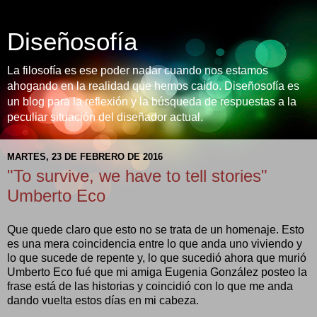
Diseñosofía
La filosofía es ese poder nadar cuando nos estamos
ahogando en la realidad que hemos caido. Diseñosofía es
un blog para la reflexión y la búsqueda de respuestas a la
peculiar situación del diseñador actual.
MARTES, 23 DE FEBRERO DE 2016
"To survive, we have to tell stories"
Umberto Eco
Que quede claro que esto no se trata de un homenaje. Esto
es una mera coincidencia entre lo que anda uno viviendo y
lo que sucede de repente y, lo que sucedió ahora que murió
Umberto Eco fué que mi amiga Eugenia González posteo la
frase está de las historias y coincidió con lo que me anda
dando vuelta estos días en mi cabeza.