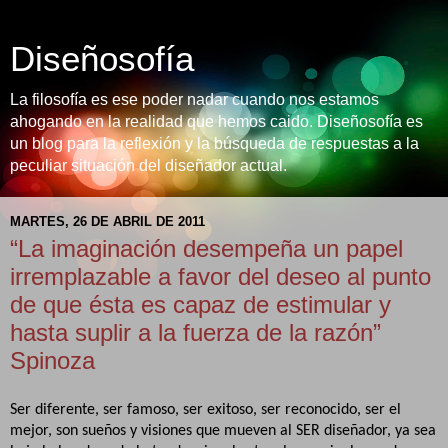
Diseñosofía
La filosofía es ese poder nadar cuando nos estamos
ahogando en la realidad que hemos caido. Diseñosofía es
un blog para la reflexión y la búsqueda de respuestas a la
peculiar situación del diseñador actual.
MARTES, 26 DE ABRIL DE 2011
“La imaginación desempeña un papel
irremplazable a favor del deseo al punto
de que ésta es capaz de estimular y
hasta suplir a la fuerza de la razón”
Spinoza
Ser diferente, ser famoso, ser exitoso, ser reconocido, ser el
mejor, son sueños y visiones que mueven al SER diseñador, ya sea