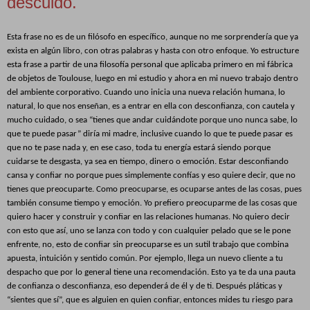
descuido.
Esta frase no es de un filósofo en específico, aunque no me sorprendería que ya
exista en algún libro, con otras palabras y hasta con otro enfoque. Yo estructure
esta frase a partir de una filosofía personal que aplicaba primero en mi fábrica
de objetos de Toulouse, luego en mi estudio y ahora en mi nuevo trabajo dentro
del ambiente corporativo. Cuando uno inicia una nueva relación humana, lo
natural, lo que nos enseñan, es a entrar en ella con desconfianza, con cautela y
mucho cuidado, o sea “tienes que andar cuidándote porque uno nunca sabe, lo
que te puede pasar” diría mi madre, inclusive cuando lo que te puede pasar es
que no te pase nada y, en ese caso, toda tu energía estará siendo porque
cuidarse te desgasta, ya sea en tiempo, dinero o emoción. Estar desconfiando
cansa y confiar no porque pues simplemente confías y eso quiere decir, que no
tienes que preocuparte. Como preocuparse, es ocuparse antes de las cosas, pues
también consume tiempo y
emoción. Yo prefiero preocuparme de las cosas que
quiero hacer y construir y confiar en las relaciones humanas. No quiero decir
con esto que así, uno se lanza con todo y con cualquier pelado que se le pone
enfrente, no, esto de confiar sin preocuparse es un sutil trabajo que combina
apuesta, intuición y sentido común. Por ejemplo, llega un nuevo cliente a tu
despacho que por lo general tiene una recomendación. Esto ya te da una pauta
de confianza o desconfianza, eso dependerá de él y de ti. Después pláticas y
“sientes que sí”, que es alguien en quien confiar, entonces mides tu riesgo para