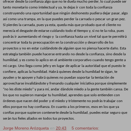
ofrecer desde la confianza algo que no te duela mucho perder, lo cual puede ser
tanto monetario como intelectual y ya, te dejas ir con toda la confianza
construyendo una oportunidad que ningún deshonesto pudiera dejar pasar, algo
así como una trampa, en la que puedes perder la carnada o pescar un gran pez.
Si pierdes la carnada, pues ya esta, queda más que probado que el cliente no
merecía el desgaste de estarse cuidando todo el tiempo y, si no te la roba, pues
podrás ir aumentando el riesgo y
la confianza hasta un nivel tal que te permitirá
concentrar toda tu preocupación en la construcción y desarrollo de los
proyectos y no en estar cuidándote de alguien que no piensa hacerte daño. Esta
estrategia también puede hacerse entrando no desde la confianza, sino desde la
humildad, y es como lo aplico en el ambiente corporativo cuando tengo gente a
mi cargo. Uno llega como jefe y en lugar de aplicar la autoridad que el puesto le
confiere, aplicas la humildad. Habrá quienes desde la humildad te sigan, te
ayuden y te apoyen y habrá quienes no puedan soportar la tentación de
aprovecharse invalidándote y frenando cualquier iniciativa porque simplemente
“no les diste miedo” y para mí, andar dándole miedo a la gente también cansa. De
los que no supieron manejar tu humildad, aprendes que solo entienden con
órdenes que nacen del poder y el miedo y tristemente no podrás trabajar con
ellos porque no hay confianza. En cuanto a los primeros, esos en los que ya
confías porque supieron contenerte desde la humildad, puedes estar seguro que
serán tus fieles aliados en todos tus proyectos.
Jorge Moreno Arózqueta
en
20:43
5 comentarios: