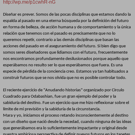
http://wp.me/p1cwhR-nG
Diseñar es prever. Somos de las pocas disciplinas que estamos dando la
espalda al pasado en una eterna búsqueda por la definición del futuro
en forma de belleza, de acción humana y de comportamiento y la única
relación que tenemos con el pasado es precisamente que no lo
queremos repetir, contrario a las demás disciplinas que basan las
acciones del pasado en el aseguramiento del futuro. Si bien digo que
somos seres diseñadores que lidiamos con el futuro, frecuentemente
nos encontramos profundamente desilusionados porque aquello que
esperábamos no resulto ser lo que esperábamos que fuera. Es una
especie de pérdida de la conciencia creo. Estamos ya tan habituados a
construir futuros que se nos olvida que no es posible controlar todo.
El reciente ejercicio de "Anudando historias" organizado por Circulo
Cuadrado para Odabashian, fue un gran ejemplo del poder y la
sabiduría del destino. Fue un ejercicio que me hizo reflexionar sobre el
límite de mi previsión y la sabiduría de la circunstancia.
Mara y yo, iniciamos el proceso retando inconscientemente al destino
con un diseño que nació desde la necedad, cuando ninguna de las ideas
que generábamos era lo suficientemente impactante y original desde
nuestra ambiciosa perspectiva de definir nuevos futuros en los tapetes.