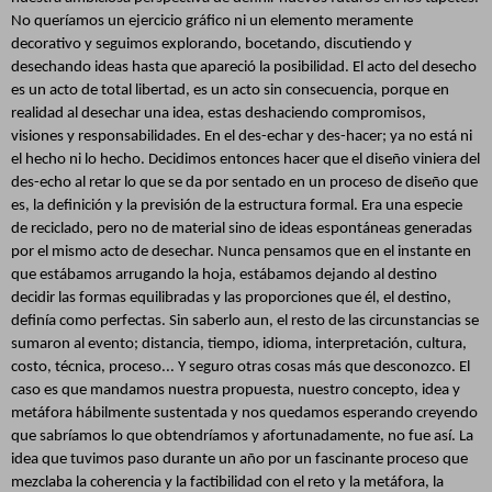
No queríamos un ejercicio gráfico ni un elemento meramente
decorativo y seguimos explorando, bocetando, discutiendo y
desechando ideas hasta que apareció la posibilidad. El acto del desecho
es un acto de total libertad, es un acto sin consecuencia, porque en
realidad al desechar una idea, estas deshaciendo compromisos,
visiones y responsabilidades. En el des-echar y des-hacer; ya no está ni
el hecho ni lo hecho. Decidimos entonces hacer que el diseño viniera del
des-echo al retar lo que se da por sentado en un proceso de diseño que
es, la definición y la previsión de la estructura formal. Era una especie
de reciclado, pero no de material sino de ideas espontáneas generadas
por el mismo acto de desechar. Nunca pensamos que en el instante en
que estábamos arrugando la hoja, estábamos dejando al destino
decidir las formas equilibradas y las proporciones que él, el destino,
definía como perfectas. Sin saberlo aun, el resto de las circunstancias se
sumaron al evento; distancia, tiempo, idioma, interpretación, cultura,
costo, técnica, proceso... Y seguro otras cosas más que desconozco. El
caso es que mandamos nuestra propuesta, nuestro concepto, idea y
metáfora hábilmente sustentada y nos quedamos esperando creyendo
que sabríamos lo que obtendríamos y afortunadamente, no fue así. La
idea que tuvimos paso durante un año por un fascinante proceso que
mezclaba la coherencia y la factibilidad con el reto y la metáfora, la