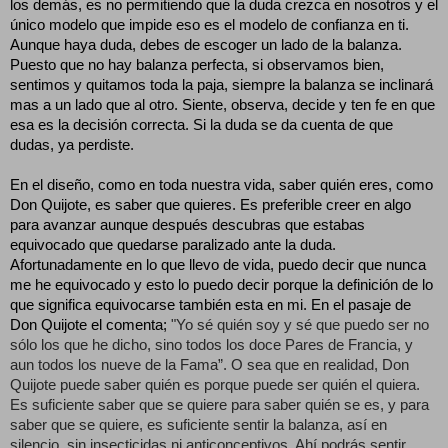
los demás, es no permitiendo que la duda crezca en nosotros y el
único modelo que impide eso es el modelo de confianza en ti.
Aunque haya duda, debes de escoger un lado de la balanza.
Puesto que no hay balanza perfecta, si observamos bien,
sentimos y quitamos toda la paja, siempre la balanza se inclinará
mas a un lado que al otro. Siente, observa, decide y ten fe en que
esa es la decisión correcta. Si la duda se da cuenta de que
dudas, ya perdiste.
En el diseño, como en toda nuestra vida, saber quién eres, como
Don Quijote, es saber que quieres. Es preferible creer en algo
para avanzar aunque después descubras que estabas
equivocado que quedarse paralizado ante la duda.
Afortunadamente en lo que llevo de vida, puedo decir que nunca
me he equivocado y esto lo puedo decir porque la definición de lo
que significa equivocarse también esta en mi. En el pasaje de
Don Quijote el comenta;
"Yo sé quién soy y sé que puedo ser no
sólo los que he dicho, sino todos los doce Pares de Francia, y
aun todos los nueve de la Fama”. O sea que en realidad, Don
Quijote puede saber quién es porque puede ser quién el quiera.
Es suficiente saber que se quiere para saber quién se es, y para
saber que se quiere, es suficiente sentir la balanza, así en
silencio, sin insecticidas ni anticonceptivos. Ahí podrás sentir