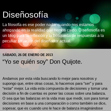
Diseñosofía
La filosofía es ese poder nadar cuando nos estamos
ahogando en la realidad que hemos caido. Diseñosofía es
un blog para la reflexión y la búsqueda de respuestas a la
peculiar situación del diseñador actual.
SÁBADO, 26 DE ENERO DE 2013
“Yo se quién soy” Don Quijote.
Andamos por esta vida buscando lo mejor para nosotros y
supongo que, entre otras cosas, lo hacemos para “ser” y para
“estar” mejor. La vida esta compuesta de decisiones y tomar una
decisión a fin de cuentas es poner las cosas sobre una balanza.
O sea que las balanzas en la vida mas que medir, son para tomar
decisiones en base a una comparación o como también se dice,
sopesar, que es cuando uno le hace de balanza imaginándose