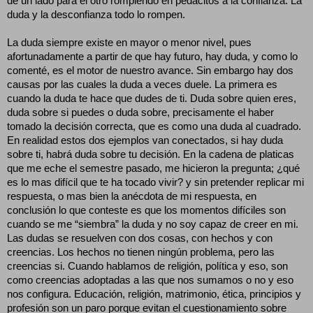
de un lado para el otro rompiendo en pedacitos a la confianza. La
duda y la desconfianza todo lo rompen.
La duda siempre existe en mayor o menor nivel, pues
afortunadamente a partir de que hay futuro, hay duda, y como lo
comenté, es el motor de nuestro avance. Sin embargo hay dos
causas por las cuales la duda a veces duele. La primera es
cuando la duda te hace que dudes de ti. Duda sobre quien eres,
duda sobre si puedes o duda sobre, precisamente el haber
tomado la decisión correcta, que es como una duda al cuadrado.
En realidad estos dos ejemplos van conectados, si hay duda
sobre ti, habrá duda sobre tu decisión. En la cadena de platicas
que me eche el semestre pasado, me hicieron la pregunta; ¿qué
es lo mas difícil que te ha tocado vivir? y sin pretender replicar mi
respuesta, o mas bien la anécdota de mi respuesta, en
conclusión lo que conteste es que los momentos difíciles son
cuando se me “siembra” la duda y no soy capaz de creer en mi.
Las dudas se resuelven con dos cosas, con hechos y con
creencias. Los hechos no tienen ningún problema, pero las
creencias si. Cuando hablamos de religión, política y eso, son
como creencias adoptadas a las que nos sumamos o no y eso
nos configura. Educación, religión, matrimonio, ética, principios y
profesión son un paro porque evitan el cuestionamiento sobre